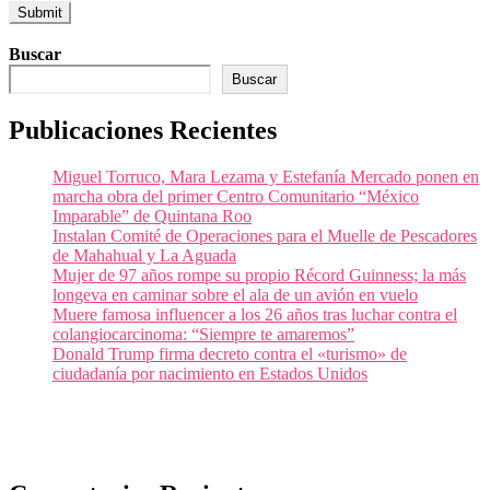
Buscar
Buscar
Publicaciones Recientes
Miguel Torruco, Mara Lezama y Estefanía Mercado ponen en
marcha obra del primer Centro Comunitario “México
Imparable” de Quintana Roo
Instalan Comité de Operaciones para el Muelle de Pescadores
de Mahahual y La Aguada
Mujer de 97 años rompe su propio Récord Guinness; la más
longeva en caminar sobre el ala de un avión en vuelo
Muere famosa influencer a los 26 años tras luchar contra el
colangiocarcinoma: “Siempre te amaremos”
Donald Trump firma decreto contra el «turismo» de
ciudadanía por nacimiento en Estados Unidos