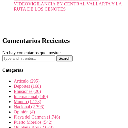
VIDEOVIGILANCIA EN CENTRAL VALLARTA Y LA
RUTA DE LOS CENOTES
Comentarios Recientes
No hay comentarios que mostrar.
Categorías
Articulo
(295)
Deportes
(168)
Emisiones
(20)
Internacional
(140)
Mundo
(1.128)
Nacional
(2.398)
Opinión
(4)
Playa del Carmen
(1.746)
Puerto Morelos
(542)
Quintana Roo
(2.673)