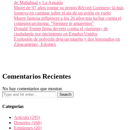
de Mahahual y La Aguada
Mujer de 97 años rompe su propio Récord Guinness; la más
longeva en caminar sobre el ala de un avión en vuelo
Muere famosa influencer a los 26 años tras luchar contra el
colangiocarcinoma: “Siempre te amaremos”
Donald Trump firma decreto contra el «turismo» de
ciudadanía por nacimiento en Estados Unidos
Explosión de polvorín deja un muerto y dos lesionados en
Zinacantepec, Edomex
Comentarios Recientes
No hay comentarios que mostrar.
Categorías
Articulo
(295)
Deportes
(168)
Emisiones
(20)