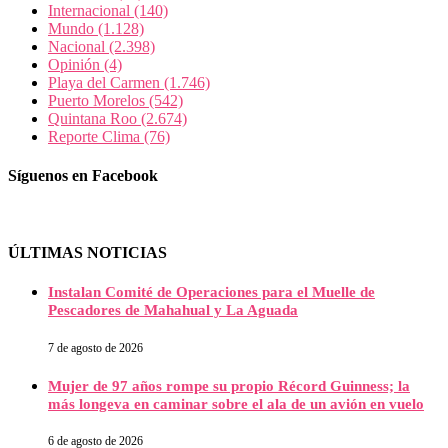
Internacional
(140)
Mundo
(1.128)
Nacional
(2.398)
Opinión
(4)
Playa del Carmen
(1.746)
Puerto Morelos
(542)
Quintana Roo
(2.674)
Reporte Clima
(76)
Síguenos en Facebook
ÚLTIMAS NOTICIAS
Instalan Comité de Operaciones para el Muelle de
Pescadores de Mahahual y La Aguada
7 de agosto de 2026
Mujer de 97 años rompe su propio Récord Guinness; la
más longeva en caminar sobre el ala de un avión en vuelo
6 de agosto de 2026