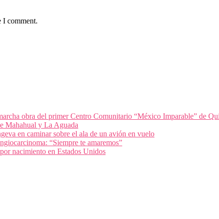
e I comment.
archa obra del primer Centro Comunitario “México Imparable” de Qu
 de Mahahual y La Aguada
geva en caminar sobre el ala de un avión en vuelo
olangiocarcinoma: “Siempre te amaremos”
 por nacimiento en Estados Unidos