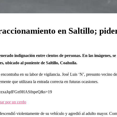
accionamiento en Saltillo; piden
enerado indignación entre cientos de personas. En las imágenes, 
, ubicado al poniente de Saltillo, Coahuila.
ncontraba en su labor de vigilancia. José Luis ‘N’, presunto vecino del 
emente que utilizara la entrada correcta en futuras ocasiones.
=lJ5OzxaJqdFGn9HASfnpeQ&s=19
gar por un cerdo
descendió violentamente de su vehículo y agredió al adulto mayor. Como 