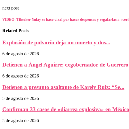
next post
VIDEO: Tiktoker Yulay se hace viral por hacer despensas y regalarlas a «ceril
Related Posts
Explosión de polvorín deja un muerto y dos...
6 de agosto de 2026
Detienen a Ángel Aguirre; exgobernador de Guerrero e
6 de agosto de 2026
Detienen a presunto asaltante de Karely Ruiz: “Se...
5 de agosto de 2026
Confirman 33 casos de «diarrea explosiva» en México:
5 de agosto de 2026