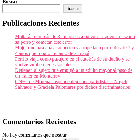
Buscar
Buscar
Publicaciones Recientes
Multarán con más de 3 mil pesos a quienes saquen a pasear a
su perro y cometan este error
Mujer que paseaba a su perro es atropellada por niños de 7 y
4 años que robaron el auto de su papá
Perrito viaja como pasajero en el autobús de su dueño y se
vuelve viral en redes sociales
Detienen al sujeto que empujó a un adulto mayor al paso de
un tráiler en Monterrey
CNHJ de Morena suspende derechos partidistas a Nayeli
Salvatori y Graciela Palomares por dichos discriminatorios
Comentarios Recientes
No hay comentarios que mostrar.