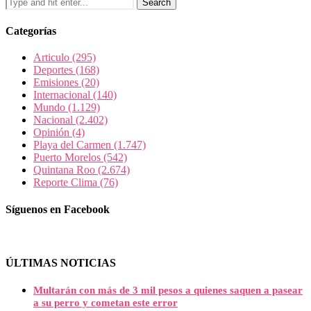
Categorías
Articulo
(295)
Deportes
(168)
Emisiones
(20)
Internacional
(140)
Mundo
(1.129)
Nacional
(2.402)
Opinión
(4)
Playa del Carmen
(1.747)
Puerto Morelos
(542)
Quintana Roo
(2.674)
Reporte Clima
(76)
Síguenos en Facebook
ÚLTIMAS NOTICIAS
Multarán con más de 3 mil pesos a quienes saquen a pasear
a su perro y cometan este error