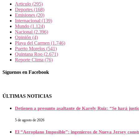
Articulo
(295)
Deportes
(168)
Emisiones
(20)
Internacional
(139)
Mundo
(1.124)
Nacional
(2.396)
Opinión
(4)
Playa del Carmen
(1.746)
Puerto Morelos
(541)
Quintana Roo
(2.671)
Reporte Clima
(76)
Síguenos en Facebook
ÚLTIMAS NOTICIAS
Detienen a presunto asaltante de Karely Ruiz: “Se hará justi
5 de agosto de 2026
El “Aeroplano Imposible”: ingenieros de Nueva Jersey constr