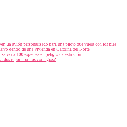
”
en un avión personalizado para una piloto que vuela con los pies
masivo dentro de una vivienda en Carolina del Norte
salvar a 100 especies en peligro de extinción
tados reportaron los contagios?