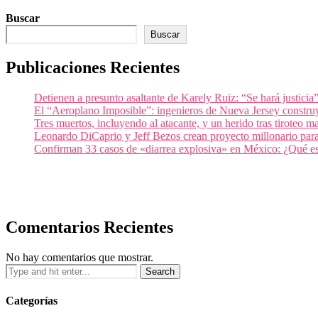
Buscar
Buscar
Publicaciones Recientes
Detienen a presunto asaltante de Karely Ruiz: “Se hará justicia
El “Aeroplano Imposible”: ingenieros de Nueva Jersey construy
Tres muertos, incluyendo al atacante, y un herido tras tiroteo 
Leonardo DiCaprio y Jeff Bezos crean proyecto millonario para 
Confirman 33 casos de «diarrea explosiva» en México: ¿Qué es
Comentarios Recientes
No hay comentarios que mostrar.
Categorías