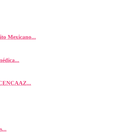
ito Mexicano...
édica...
; CENCAAZ...
...