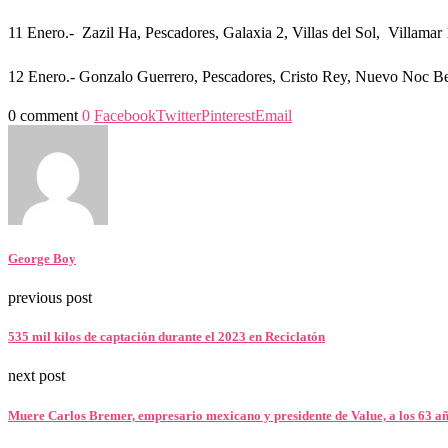
11 Enero.- Zazil Ha, Pescadores, Galaxia 2, Villas del Sol, Villamar 
12 Enero.- Gonzalo Guerrero, Pescadores, Cristo Rey, Nuevo Noc Be
0 comment
0
Facebook
Twitter
Pinterest
Email
George Boy
previous post
535 mil kilos de captación durante el 2023 en Reciclatón
next post
Muere Carlos Bremer, empresario mexicano y presidente de Value, a los 63 añ