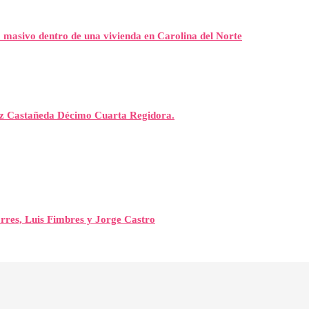
eo masivo dentro de una vivienda en Carolina del Norte
rez Castañeda Décimo Cuarta Regidora.
orres, Luis Fimbres y Jorge Castro