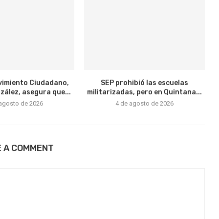
vimiento Ciudadano,
SEP prohibió las escuelas
ález, asegura que...
militarizadas, pero en Quintana...
 agosto de 2026
4 de agosto de 2026
E A COMMENT