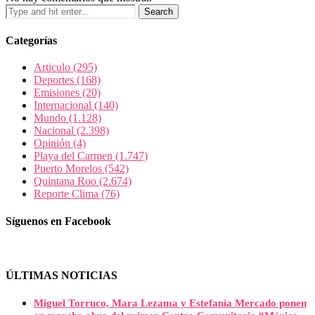
Categorías
Articulo
(295)
Deportes
(168)
Emisiones
(20)
Internacional
(140)
Mundo
(1.128)
Nacional
(2.398)
Opinión
(4)
Playa del Carmen
(1.747)
Puerto Morelos
(542)
Quintana Roo
(2.674)
Reporte Clima
(76)
Síguenos en Facebook
ÚLTIMAS NOTICIAS
Miguel Torruco, Mara Lezama y Estefanía Mercado ponen