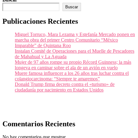
Buscar
Publicaciones Recientes
Miguel Torruco, Mara Lezama y Estefanía Mercado ponen en
marcha obra del primer Centro Comunitario “México
Imparable” de Quintana Roo
Instalan Comité de Operaciones para el Muelle de Pescadores
de Mahahual y La Aguada
Mujer de 97 años rompe su propio Récord Guinness; la más
longeva en caminar sobre el ala de un avión en vuelo
Muere famosa influencer a los 26 años tras luchar contra el
colangiocarcinoma: “Siempre te amaremos”
Donald Trump firma decreto contra el «turismo» de
ciudadanía por nacimiento en Estados Unidos
Comentarios Recientes
No hay comentarios que mostrar.