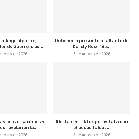
 a Ángel Aguirre;
Detienen a presunto asaltante de
r de Guerrero es...
Karely Ruiz: “Se...
 agosto de 2026
5 de agosto de 2026
vas conversaciones y
Alertan en TikTok por estafa con
e revelarían la...
cheques falsos...
 agosto de 2026
3 de agosto de 2026