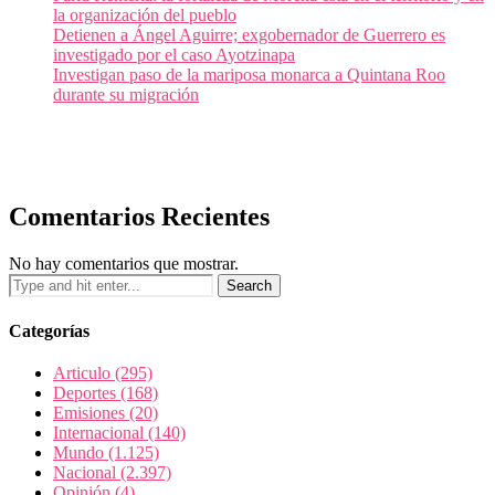
la organización del pueblo
Detienen a Ángel Aguirre; exgobernador de Guerrero es
investigado por el caso Ayotzinapa
Investigan paso de la mariposa monarca a Quintana Roo
durante su migración
Comentarios Recientes
No hay comentarios que mostrar.
Categorías
Articulo
(295)
Deportes
(168)
Emisiones
(20)
Internacional
(140)
Mundo
(1.125)
Nacional
(2.397)
Opinión
(4)