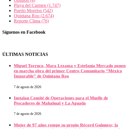
Opinión
(4)
Playa del Carmen
(1.747)
Puerto Morelos
(542)
Quintana Roo
(2.674)
Reporte Clima
(76)
Síguenos en Facebook
ÚLTIMAS NOTICIAS
Miguel Torruco, Mara Lezama y Estefanía Mercado ponen
en marcha obra del primer Centro Comunitario “México
Imparable” de Quintana Roo
7 de agosto de 2026
Instalan Comité de Operaciones para el Muelle de
Pescadores de Mahahual y La Aguada
7 de agosto de 2026
Mujer de 97 años rompe su propio Récord Guinness; la