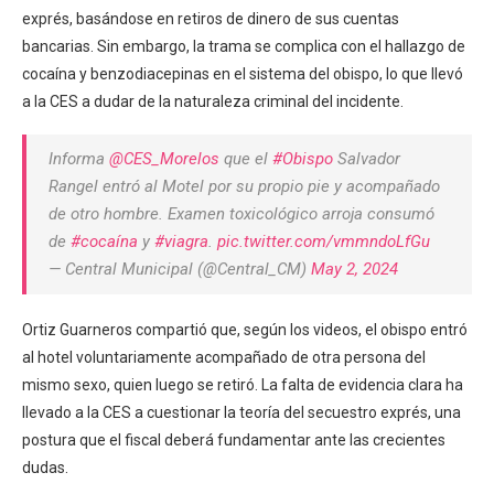
exprés, basándose en retiros de dinero de sus cuentas
bancarias. Sin embargo, la trama se complica con el hallazgo de
cocaína y benzodiacepinas en el sistema del obispo, lo que llevó
a la CES a dudar de la naturaleza criminal del incidente.
Informa
@CES_Morelos
que el
#Obispo
Salvador
Rangel entró al Motel por su propio pie y acompañado
de otro hombre. Examen toxicológico arroja consumó
de
#cocaína
y
#viagra
.
pic.twitter.com/vmmndoLfGu
— Central Municipal (@Central_CM)
May 2, 2024
Ortiz Guarneros compartió que, según los videos, el obispo entró
al hotel voluntariamente acompañado de otra persona del
mismo sexo, quien luego se retiró. La falta de evidencia clara ha
llevado a la CES a cuestionar la teoría del secuestro exprés, una
postura que el fiscal deberá fundamentar ante las crecientes
dudas.