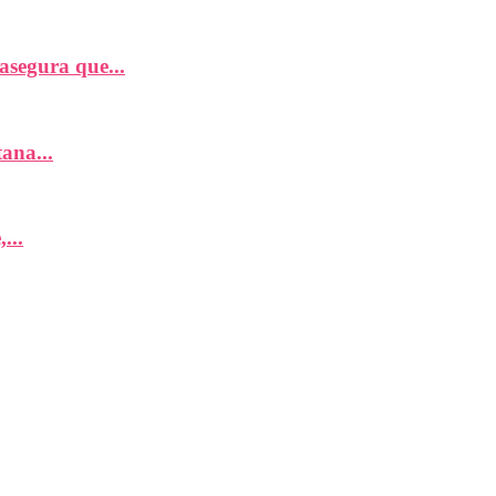
segura que...
ana...
...