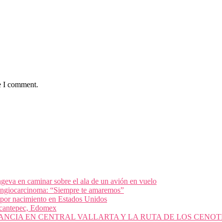
e I comment.
geva en caminar sobre el ala de un avión en vuelo
olangiocarcinoma: “Siempre te amaremos”
 por nacimiento en Estados Unidos
nacantepec, Edomex
ANCIA EN CENTRAL VALLARTA Y LA RUTA DE LOS CENOT