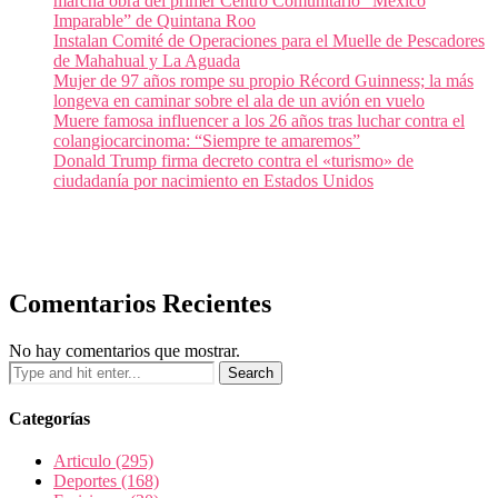
marcha obra del primer Centro Comunitario “México
Imparable” de Quintana Roo
Instalan Comité de Operaciones para el Muelle de Pescadores
de Mahahual y La Aguada
Mujer de 97 años rompe su propio Récord Guinness; la más
longeva en caminar sobre el ala de un avión en vuelo
Muere famosa influencer a los 26 años tras luchar contra el
colangiocarcinoma: “Siempre te amaremos”
Donald Trump firma decreto contra el «turismo» de
ciudadanía por nacimiento en Estados Unidos
Comentarios Recientes
No hay comentarios que mostrar.
Categorías
Articulo
(295)
Deportes
(168)