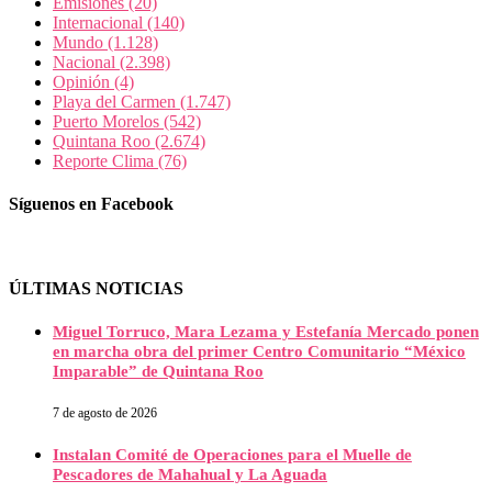
Emisiones
(20)
Internacional
(140)
Mundo
(1.128)
Nacional
(2.398)
Opinión
(4)
Playa del Carmen
(1.747)
Puerto Morelos
(542)
Quintana Roo
(2.674)
Reporte Clima
(76)
Síguenos en Facebook
ÚLTIMAS NOTICIAS
Miguel Torruco, Mara Lezama y Estefanía Mercado ponen
en marcha obra del primer Centro Comunitario “México
Imparable” de Quintana Roo
7 de agosto de 2026
Instalan Comité de Operaciones para el Muelle de
Pescadores de Mahahual y La Aguada