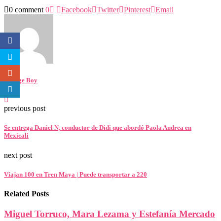
0 comment
0
Facebook
Twitter
Pinterest
Email
George Boy
previous post
Se entrega Daniel N, conductor de Didi que abordó Paola Andrea en
Mexicali
next post
Viajan 100 en Tren Maya | Puede transportar a 220
Related Posts
Miguel Torruco, Mara Lezama y Estefanía Mercado