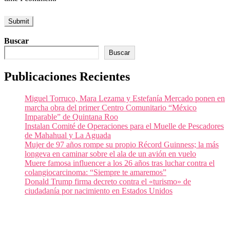
Buscar
Buscar
Publicaciones Recientes
Miguel Torruco, Mara Lezama y Estefanía Mercado ponen en
marcha obra del primer Centro Comunitario “México
Imparable” de Quintana Roo
Instalan Comité de Operaciones para el Muelle de Pescadores
de Mahahual y La Aguada
Mujer de 97 años rompe su propio Récord Guinness; la más
longeva en caminar sobre el ala de un avión en vuelo
Muere famosa influencer a los 26 años tras luchar contra el
colangiocarcinoma: “Siempre te amaremos”
Donald Trump firma decreto contra el «turismo» de
ciudadanía por nacimiento en Estados Unidos