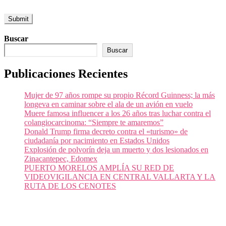
Buscar
Buscar
Publicaciones Recientes
Mujer de 97 años rompe su propio Récord Guinness; la más
longeva en caminar sobre el ala de un avión en vuelo
Muere famosa influencer a los 26 años tras luchar contra el
colangiocarcinoma: “Siempre te amaremos”
Donald Trump firma decreto contra el «turismo» de
ciudadanía por nacimiento en Estados Unidos
Explosión de polvorín deja un muerto y dos lesionados en
Zinacantepec, Edomex
PUERTO MORELOS AMPLÍA SU RED DE
VIDEOVIGILANCIA EN CENTRAL VALLARTA Y LA
RUTA DE LOS CENOTES