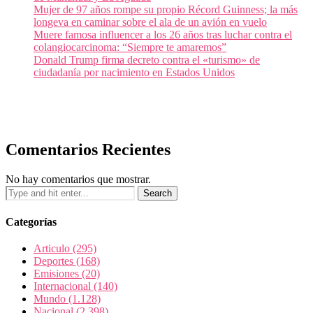
Mujer de 97 años rompe su propio Récord Guinness; la más
longeva en caminar sobre el ala de un avión en vuelo
Muere famosa influencer a los 26 años tras luchar contra el
colangiocarcinoma: “Siempre te amaremos”
Donald Trump firma decreto contra el «turismo» de
ciudadanía por nacimiento en Estados Unidos
Comentarios Recientes
No hay comentarios que mostrar.
Categorías
Articulo
(295)
Deportes
(168)
Emisiones
(20)
Internacional
(140)
Mundo
(1.128)
Nacional
(2.398)