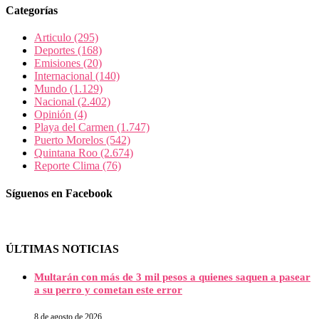
Categorías
Articulo
(295)
Deportes
(168)
Emisiones
(20)
Internacional
(140)
Mundo
(1.129)
Nacional
(2.402)
Opinión
(4)
Playa del Carmen
(1.747)
Puerto Morelos
(542)
Quintana Roo
(2.674)
Reporte Clima
(76)
Síguenos en Facebook
ÚLTIMAS NOTICIAS
Multarán con más de 3 mil pesos a quienes saquen a pasear
a su perro y cometan este error
8 de agosto de 2026