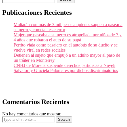
Publicaciones Recientes
Multarán con más de 3 mil pesos a quienes saquen a pasear a
su perro y cometan este error
Mujer que paseaba a su perro es atropellada por niños de 7 y
4 años que robaron el auto de su papá
Perrito viaja como pasajero en el autobús de su dueño y se
vuelve viral en redes sociales
Detienen al sujeto que empujó a un adulto mayor al paso de
un tráiler en Monterrey
CNHJ de Morena suspende derechos partidistas a Nayeli
Salvatori y Graciela Palomares por dichos discriminatorios
Comentarios Recientes
No hay comentarios que mostrar.