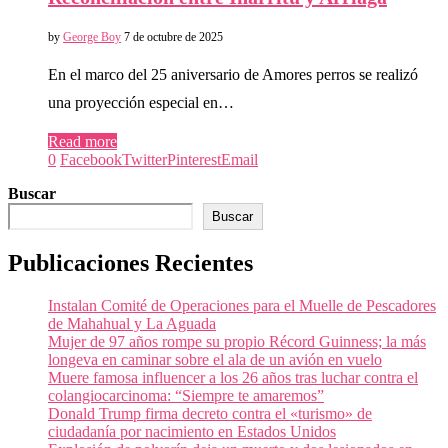
by
George Boy
7 de octubre de 2025
En el marco del 25 aniversario de Amores perros se realizó
una proyección especial en…
Read more
0
Facebook
Twitter
Pinterest
Email
Buscar
Buscar
Publicaciones Recientes
Instalan Comité de Operaciones para el Muelle de Pescadores
de Mahahual y La Aguada
Mujer de 97 años rompe su propio Récord Guinness; la más
longeva en caminar sobre el ala de un avión en vuelo
Muere famosa influencer a los 26 años tras luchar contra el
colangiocarcinoma: “Siempre te amaremos”
Donald Trump firma decreto contra el «turismo» de
ciudadanía por nacimiento en Estados Unidos