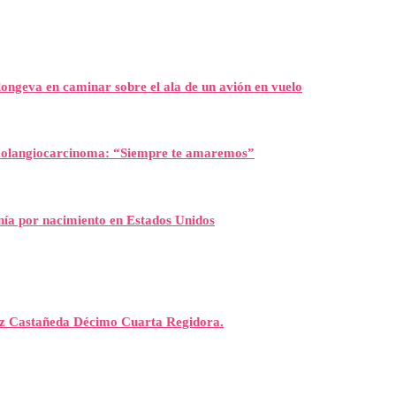
ongeva en caminar sobre el ala de un avión en vuelo
l colangiocarcinoma: “Siempre te amaremos”
nía por nacimiento en Estados Unidos
rez Castañeda Décimo Cuarta Regidora.