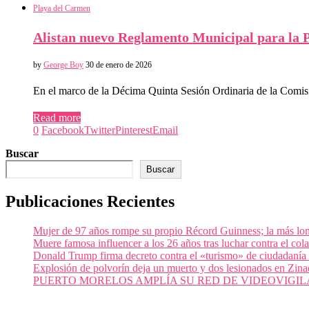
Playa del Carmen
Alistan nuevo Reglamento Municipal para la 
by
George Boy
30 de enero de 2026
En el marco de la Décima Quinta Sesión Ordinaria de la Comis
Read more
0
Facebook
Twitter
Pinterest
Email
Buscar
Buscar
Publicaciones Recientes
Mujer de 97 años rompe su propio Récord Guinness; la más lon
Muere famosa influencer a los 26 años tras luchar contra el c
Donald Trump firma decreto contra el «turismo» de ciudadanía
Explosión de polvorín deja un muerto y dos lesionados en Zi
PUERTO MORELOS AMPLÍA SU RED DE VIDEOVIGIL