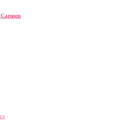
l Carmen
ES