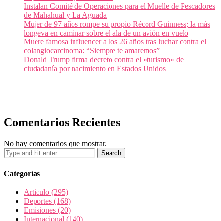
Instalan Comité de Operaciones para el Muelle de Pescadores
de Mahahual y La Aguada
Mujer de 97 años rompe su propio Récord Guinness; la más
longeva en caminar sobre el ala de un avión en vuelo
Muere famosa influencer a los 26 años tras luchar contra el
colangiocarcinoma: “Siempre te amaremos”
Donald Trump firma decreto contra el «turismo» de
ciudadanía por nacimiento en Estados Unidos
Comentarios Recientes
No hay comentarios que mostrar.
Categorías
Articulo
(295)
Deportes
(168)
Emisiones
(20)
Internacional
(140)