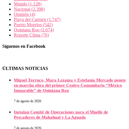
Mundo
(1.128)
Nacional
(2.398)
Opinión
(4)
Playa del Carmen
(1.747)
Puerto Morelos
(542)
Quintana Roo
(2.674)
Reporte Clima
(76)
Síguenos en Facebook
ÚLTIMAS NOTICIAS
Miguel Torruco, Mara Lezama y Estefanía Mercado ponen
en marcha obra del primer Centro Comunitario “México
Imparable” de Quintana Roo
7 de agosto de 2026
Instalan Comité de Operaciones para el Muelle de
Pescadores de Mahahual y La Aguada
7 de agosto de 2026