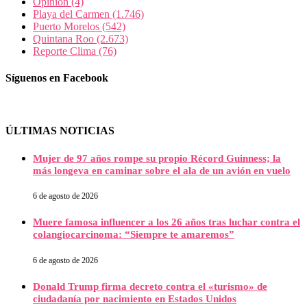
Opinión
(4)
Playa del Carmen
(1.746)
Puerto Morelos
(542)
Quintana Roo
(2.673)
Reporte Clima
(76)
Síguenos en Facebook
ÚLTIMAS NOTICIAS
Mujer de 97 años rompe su propio Récord Guinness; la
más longeva en caminar sobre el ala de un avión en vuelo
6 de agosto de 2026
Muere famosa influencer a los 26 años tras luchar contra el
colangiocarcinoma: “Siempre te amaremos”
6 de agosto de 2026
Donald Trump firma decreto contra el «turismo» de
ciudadanía por nacimiento en Estados Unidos