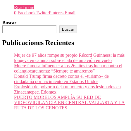
Read more
0
Facebook
Twitter
Pinterest
Email
Buscar
Buscar
Publicaciones Recientes
Mujer de 97 años rompe su propio Récord Guinness; la más
longeva en caminar sobre el ala de un avión en vuelo
Muere famosa influencer a los 26 años tras luchar contra el
colangiocarcinoma: “Siempre te amaremos”
Donald Trump firma decreto contra el «turismo» de
ciudadanía por nacimiento en Estados Unidos
Explosión de polvorín deja un muerto y dos lesionados en
Zinacantepec, Edomex
PUERTO MORELOS AMPLÍA SU RED DE
VIDEOVIGILANCIA EN CENTRAL VALLARTA Y LA
RUTA DE LOS CENOTES