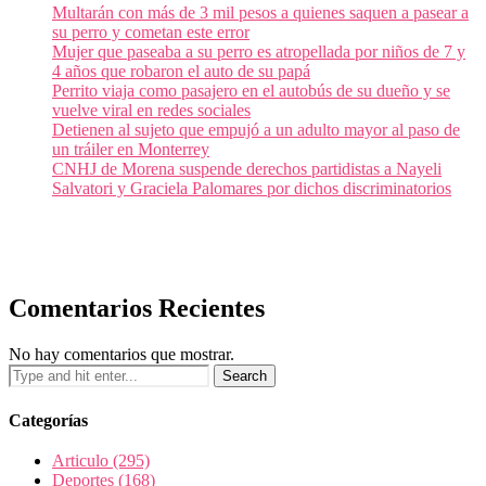
Multarán con más de 3 mil pesos a quienes saquen a pasear a
su perro y cometan este error
Mujer que paseaba a su perro es atropellada por niños de 7 y
4 años que robaron el auto de su papá
Perrito viaja como pasajero en el autobús de su dueño y se
vuelve viral en redes sociales
Detienen al sujeto que empujó a un adulto mayor al paso de
un tráiler en Monterrey
CNHJ de Morena suspende derechos partidistas a Nayeli
Salvatori y Graciela Palomares por dichos discriminatorios
Comentarios Recientes
No hay comentarios que mostrar.
Categorías
Articulo
(295)
Deportes
(168)