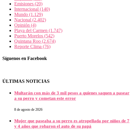
Emisiones
(20)
Internacional
(140)
Mundo
(1.129)
Nacional
(2.402)
Opinión
(4)
Playa del Carmen
(1.747)
Puerto Morelos
(542)
Quintana Roo
(2.674)
Reporte Clima
(76)
Síguenos en Facebook
ÚLTIMAS NOTICIAS
Multarán con más de 3 mil pesos a quienes saquen a pasear
a su perro y cometan este error
8 de agosto de 2026
Mujer que paseaba a su perro es atropellada por niños de 7
y 4 años que robaron el auto de su papá