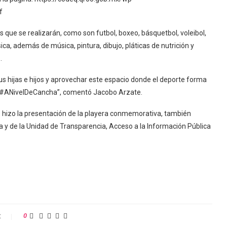
f
s que se realizarán, como son futbol, boxeo, básquetbol, voleibol,
ísica, además de música, pintura, dibujo, pláticas de nutrición y
.
sus hijas e hijos y aprovechar este espacio donde el deporte forma
s. #ANivelDeCancha”, comentó Jacobo Arzate.
e hizo la presentación de la playera conmemorativa, también
ca y de la Unidad de Transparencia, Acceso a la Información Pública
t
0