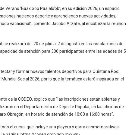
e Verano ‘Baaxlo’ob Paalalo’ob’, en su edición 2026, un espacio
acaciones haciendo deporte y aprendiendo nuevas actividades;
riodo vacacional”, comentó Jacobo Arzate, al encabezar la reunión
e realizará del 20 de julio al 7 de agosto en las instalaciones de
 capacidad de atención para 300 participantes entre las edades de 5
tectar y formar nuevos talentos deportivos para Quintana Roo;
ndial Social 2026, por lo que la temática estará inspirada en el
ento de la CODEQ, explicó que “las inscripciones están abiertas y
realizarán en el Departamento de Deporte Popular, en las oficinas de
ro Obregón, en horario de atención de 10:00 a 16:00 horas”.
todo el curso, que incluye una playera y gorra conmemorativas;
n la página: https://codeq.qroo.gob.mx/wp-