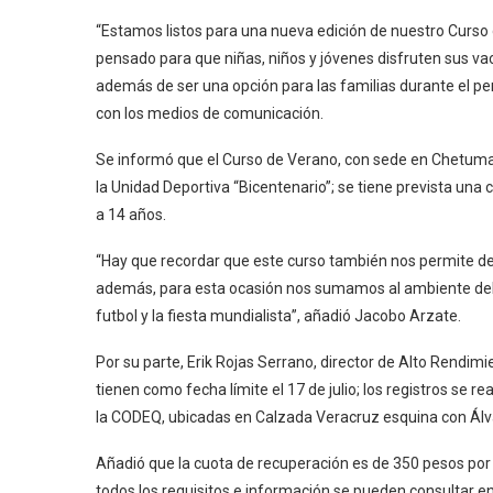
“Estamos listos para una nueva edición de nuestro Curso d
pensado para que niñas, niños y jóvenes disfruten sus v
además de ser una opción para las familias durante el pe
con los medios de comunicación.
Se informó que el Curso de Verano, con sede en Chetumal, s
la Unidad Deportiva “Bicentenario”; se tiene prevista una
a 14 años.
“Hay que recordar que este curso también nos permite de
además, para esta ocasión nos sumamos al ambiente del Mu
futbol y la fiesta mundialista”, añadió Jacobo Arzate.
Por su parte, Erik Rojas Serrano, director de Alto Rendimi
tienen como fecha límite el 17 de julio; los registros se 
la CODEQ, ubicadas en Calzada Veracruz esquina con Álva
Añadió que la cuota de recuperación es de 350 pesos por 
todos los requisitos e información se pueden consultar e