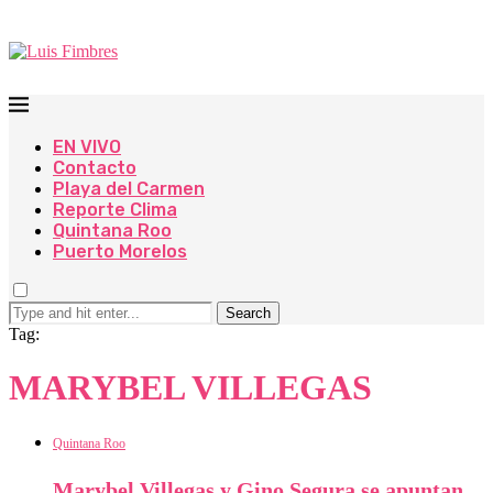
EN VIVO
Contacto
Playa del Carmen
Reporte Clima
Quintana Roo
Puerto Morelos
Search
Tag:
MARYBEL VILLEGAS
Quintana Roo
Marybel Villegas y Gino Segura se apuntan