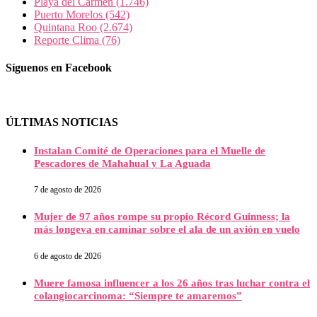
Playa del Carmen
(1.746)
Puerto Morelos
(542)
Quintana Roo
(2.674)
Reporte Clima
(76)
Síguenos en Facebook
ÚLTIMAS NOTICIAS
Instalan Comité de Operaciones para el Muelle de
Pescadores de Mahahual y La Aguada
7 de agosto de 2026
Mujer de 97 años rompe su propio Récord Guinness; la
más longeva en caminar sobre el ala de un avión en vuelo
6 de agosto de 2026
Muere famosa influencer a los 26 años tras luchar contra el
colangiocarcinoma: “Siempre te amaremos”