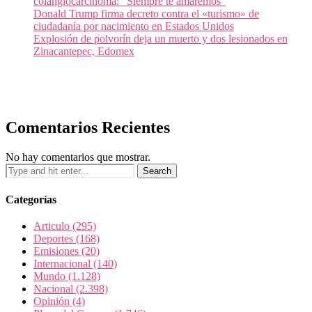
colangiocarcinoma: “Siempre te amaremos”
Donald Trump firma decreto contra el «turismo» de
ciudadanía por nacimiento en Estados Unidos
Explosión de polvorín deja un muerto y dos lesionados en
Zinacantepec, Edomex
Comentarios Recientes
No hay comentarios que mostrar.
Categorías
Articulo
(295)
Deportes
(168)
Emisiones
(20)
Internacional
(140)
Mundo
(1.128)
Nacional
(2.398)
Opinión
(4)