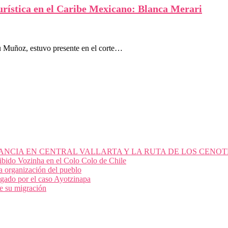
rística en el Caribe Mexicano: Blanca Merari
u Muñoz, estuvo presente en el corte…
ANCIA EN CENTRAL VALLARTA Y LA RUTA DE LOS CENOT
cibido Vozinha en el Colo Colo de Chile
 la organización del pueblo
igado por el caso Ayotzinapa
e su migración