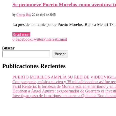
Se promueve Puerto Morelos como aventura tu
by
George Boy
29 de abril de 2025
La presidenta municipal de Puerto Morelos, Blanca Merari Tzi
Read more
0
Facebook
Twitter
Pinterest
Email
Buscar
Buscar
Publicaciones Recientes
PUERTO MORELOS AMPLÍA SU RED DE VIDEOVIGIL
Con parapente, música en vivo y 35 mil aficionados: así fue re
Farid Rentería: la fortaleza de Morena está en el territorio y en
Detienen a Ángel Aguirre; exgobernador de Guerrero es invest
Investigan paso de la mariposa monarca a Quintana Roo durant