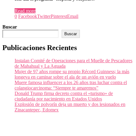
Read more
0
Facebook
Twitter
Pinterest
Email
Buscar
Buscar
Publicaciones Recientes
Instalan Comité de Operaciones para el Muelle de Pescadores
de Mahahual y La Aguada
Mujer de 97 años rompe su propio Récord Guinness; la más
longeva en caminar sobre el ala de un avión en vuelo
Muere famosa influencer a los 26 años tras luchar contra el
colangiocarcinoma: “Siempre te amaremos”
Donald Trump firma decreto contra el «turismo» de
ciudadanía por nacimiento en Estados Unidos
Explosión de polvorín deja un muerto y dos lesionados en
Zinacantepec, Edomex