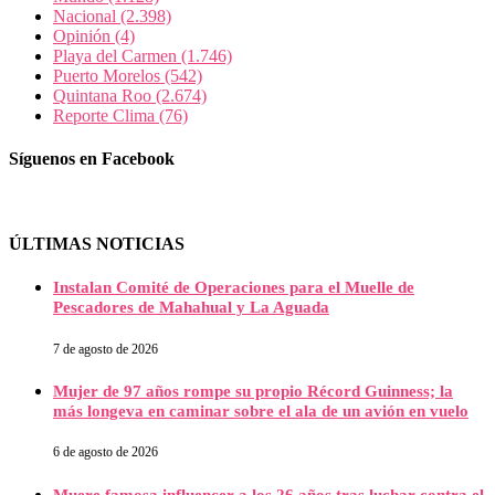
Nacional
(2.398)
Opinión
(4)
Playa del Carmen
(1.746)
Puerto Morelos
(542)
Quintana Roo
(2.674)
Reporte Clima
(76)
Síguenos en Facebook
ÚLTIMAS NOTICIAS
Instalan Comité de Operaciones para el Muelle de
Pescadores de Mahahual y La Aguada
7 de agosto de 2026
Mujer de 97 años rompe su propio Récord Guinness; la
más longeva en caminar sobre el ala de un avión en vuelo
6 de agosto de 2026
Muere famosa influencer a los 26 años tras luchar contra el