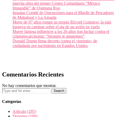
marcha obra del primer Centro Comunitario “México
Imparable” de Quintana Roo
Instalan Comité de Operaciones para el Muelle de Pescadores
de Mahahual y La Aguada
Mujer de 97 años rompe su propio Récord Guinness; la más
longeva en caminar sobre el ala de un avión en vuelo
Muere famosa influencer a los 26 años tras luchar contra el
colangiocarcinoma: “Siempre te amaremos”
Donald Trump firma decreto contra el «turismo» de
ciudadanía por nacimiento en Estados Unidos
Comentarios Recientes
No hay comentarios que mostrar.
Categorías
Articulo
(295)
Deportes
(168)