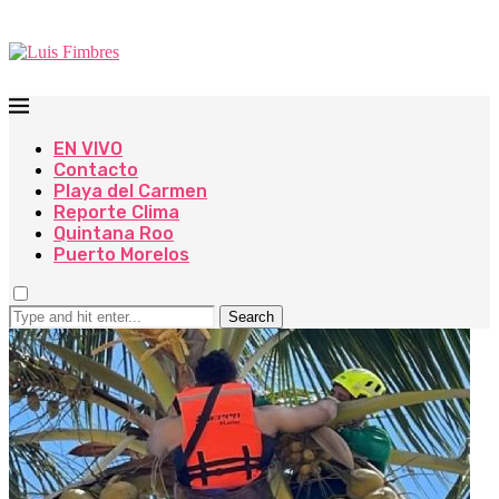
EN VIVO
Contacto
Playa del Carmen
Reporte Clima
Quintana Roo
Puerto Morelos
Search