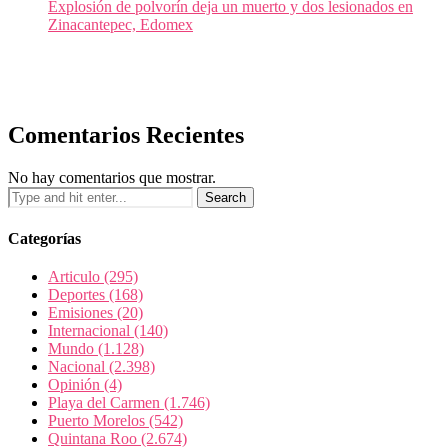
Explosión de polvorín deja un muerto y dos lesionados en
Zinacantepec, Edomex
Comentarios Recientes
No hay comentarios que mostrar.
Categorías
Articulo
(295)
Deportes
(168)
Emisiones
(20)
Internacional
(140)
Mundo
(1.128)
Nacional
(2.398)
Opinión
(4)
Playa del Carmen
(1.746)
Puerto Morelos
(542)
Quintana Roo
(2.674)