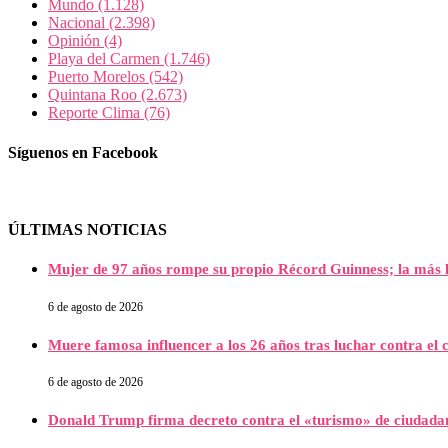
Mundo
(1.128)
Nacional
(2.398)
Opinión
(4)
Playa del Carmen
(1.746)
Puerto Morelos
(542)
Quintana Roo
(2.673)
Reporte Clima
(76)
Síguenos en Facebook
ÚLTIMAS NOTICIAS
Mujer de 97 años rompe su propio Récord Guinness; la más l
6 de agosto de 2026
Muere famosa influencer a los 26 años tras luchar contra e
6 de agosto de 2026
Donald Trump firma decreto contra el «turismo» de ciudada