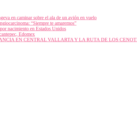
geva en caminar sobre el ala de un avión en vuelo
olangiocarcinoma: “Siempre te amaremos”
 por nacimiento en Estados Unidos
nacantepec, Edomex
ANCIA EN CENTRAL VALLARTA Y LA RUTA DE LOS CENOT