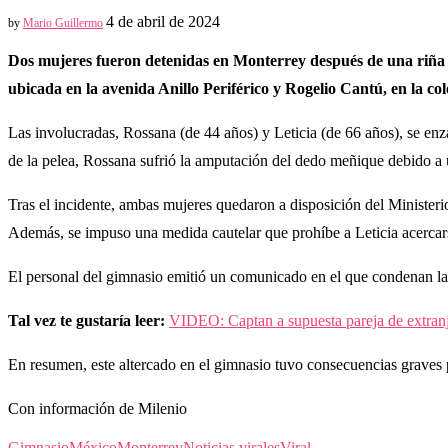
4 de abril de 2024
by
Mario Guillermo
Dos mujeres fueron detenidas en Monterrey después de una riña en
ubicada en la avenida Anillo Periférico y Rogelio Cantú, en la c
Las involucradas, Rossana (de 44 años) y Leticia (de 66 años), se enz
de la pelea, Rossana sufrió la amputación del dedo meñique debido a
Tras el incidente, ambas mujeres quedaron a disposición del Ministerio
Además, se impuso una medida cautelar que prohíbe a Leticia acercars
El personal del gimnasio emitió un comunicado en el que condenan la 
Tal vez te gustaría leer:
VIDEO: Captan a supuesta pareja de extranj
En resumen, este altercado en el gimnasio tuvo consecuencias graves p
Con información de Milenio
Gimnasio
México
Monterrey
Noticias virales
Viral