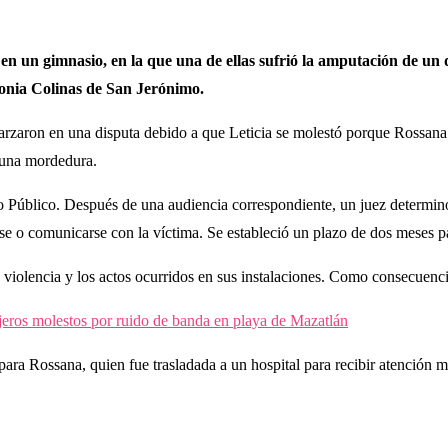
 un gimnasio, en la que una de ellas sufrió la amputación de un d
olonia Colinas de San Jerónimo.
arzaron en una disputa debido a que Leticia se molestó porque Rossana 
 una mordedura.
 Público. Después de una audiencia correspondiente, un juez determinó v
e o comunicarse con la víctima. Se estableció un plazo de dos meses p
violencia y los actos ocurridos en sus instalaciones. Como consecuenci
eros molestos por ruido de banda en playa de Mazatlán
ara Rossana, quien fue trasladada a un hospital para recibir atención m