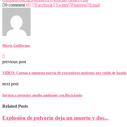
0 comment
0
Facebook
Twitter
Pinterest
Email
Mario Guillermo
previous post
VIDEO: Captan a supuesta pareja de extranjeros molestos por ruido de banda
next post
Invitan a proteger medio ambiente con Reciclatón
Related Posts
Explosión de polvorín deja un muerto y dos...