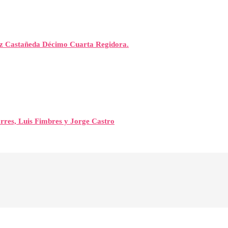
rez Castañeda Décimo Cuarta Regidora.
orres, Luis Fimbres y Jorge Castro