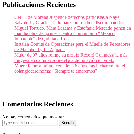
Publicaciones Recientes
CNHJ de Morena suspende derechos partidistas a Nayeli
Salvatori y Graciela Palomares por dichos discriminatorios
Miguel Torruco, Mara Lezama y Estefanía Mercado ponen en
marcha obra del primer Centro Comunitario “México
Imparable” de Quintana Roo
Instalan Comité de Operaciones para el Muelle de Pescadores
de Mahahual y La Aguada
Mujer de 97 años rompe su propio Récord Guinness; la más
longeva en caminar sobre el ala de un avión en vuelo
Muere famosa influencer a los 26 años tras luchar contra el
colangiocarcinoma: “Siempre te amaremos”
Comentarios Recientes
No hay comentarios que mostrar.