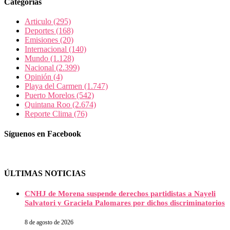
Categorías
Articulo
(295)
Deportes
(168)
Emisiones
(20)
Internacional
(140)
Mundo
(1.128)
Nacional
(2.399)
Opinión
(4)
Playa del Carmen
(1.747)
Puerto Morelos
(542)
Quintana Roo
(2.674)
Reporte Clima
(76)
Síguenos en Facebook
ÚLTIMAS NOTICIAS
CNHJ de Morena suspende derechos partidistas a Nayeli
Salvatori y Graciela Palomares por dichos discriminatorios
8 de agosto de 2026