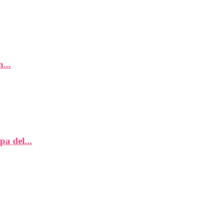
...
a del...