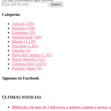
Categorías
Articulo
(295)
Deportes
(168)
Emisiones
(20)
Internacional
(140)
Mundo
(1.129)
Nacional
(2.402)
Opinión
(4)
Playa del Carmen
(1.747)
Puerto Morelos
(542)
Quintana Roo
(2.674)
Reporte Clima
(76)
Síguenos en Facebook
ÚLTIMAS NOTICIAS
Multarán con más de 3 mil pesos a quienes saquen a pasear a