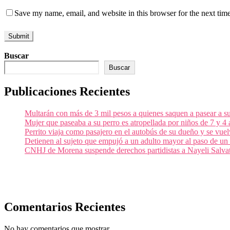
Save my name, email, and website in this browser for the next tim
Buscar
Buscar
Publicaciones Recientes
Multarán con más de 3 mil pesos a quienes saquen a pasear a su
Mujer que paseaba a su perro es atropellada por niños de 7 y 4
Perrito viaja como pasajero en el autobús de su dueño y se vuelv
Detienen al sujeto que empujó a un adulto mayor al paso de un 
CNHJ de Morena suspende derechos partidistas a Nayeli Salvato
Comentarios Recientes
No hay comentarios que mostrar.