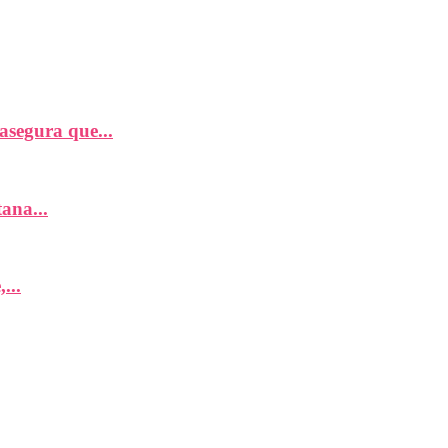
segura que...
ana...
...