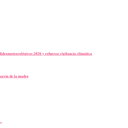
idrometeorológicos 2026 y refuerza vigilancia climática
areja de la madre
.