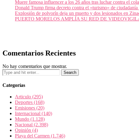
Muere famosa influencer a los 26 años tras luchar contra el c
Donald Trump firma decreto contra el «turismo» de ciudadanía
Explosión de polvorín deja un muerto y dos lesionados en Zi
PUERTO MORELOS AMPLÍA SU RED DE VIDEOVIGIL
Comentarios Recientes
No hay comentarios que mostrar.
Categorías
Articulo
(295)
Deportes
(168)
Emisiones
(20)
Internacional
(140)
Mundo
(1.128)
Nacional
(2.398)
Opinión
(4)
Playa del Carmen
(1.746)