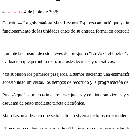
4 de junio de 2026
by
George Boy
Cancún.— La gobernadora Mara Lezama Espinosa anunció que ya inicia
funcionamiento de las unidades antes de su entrada formal en operaci
Durante la emisión de este jueves del programa “La Voz del Pueblo”, 
evaluación que permitirá realizar ajustes técnicos y operativos.
“Ya subieron los primeros pasajeros. Estamos haciendo una estimación 
accesibilidad universal, los tiempos de recorrido y la programación del
Precisó que las pruebas iniciaron este jueves y continuarán viernes y 
esquema de pago mediante tarjeta electrónica.
Mara Lezama destacó que se trata de un sistema de transporte moderno
El recorrido contempla una ruta de 64 kilómetros con nueve vueltas dia