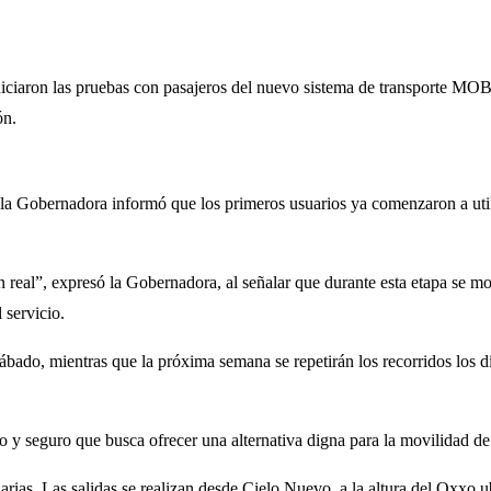
ron las pruebas con pasajeros del nuevo sistema de transporte MOBI s
ón.
la Gobernadora informó que los primeros usuarios ya comenzaron a utili
real”, expresó la Gobernadora, al señalar que durante esta etapa se mo
 servicio.
sábado, mientras que la próxima semana se repetirán los recorridos los d
 y seguro que busca ofrecer una alternativa digna para la movilidad de
rias. Las salidas se realizan desde Cielo Nuevo, a la altura del Oxxo ub