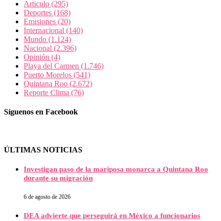
Articulo
(295)
Deportes
(168)
Emisiones
(20)
Internacional
(140)
Mundo
(1.124)
Nacional
(2.396)
Opinión
(4)
Playa del Carmen
(1.746)
Puerto Morelos
(541)
Quintana Roo
(2.672)
Reporte Clima
(76)
Síguenos en Facebook
ÚLTIMAS NOTICIAS
Investigan paso de la mariposa monarca a Quintana Roo
durante su migración
6 de agosto de 2026
DEA advierte que perseguirá en México a funcionarios