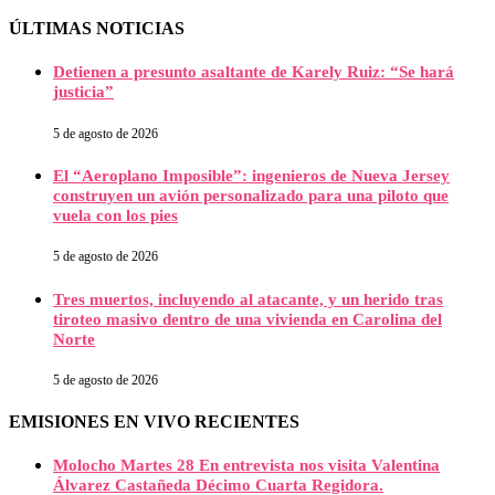
ÚLTIMAS NOTICIAS
Detienen a presunto asaltante de Karely Ruiz: “Se hará
justicia”
5 de agosto de 2026
El “Aeroplano Imposible”: ingenieros de Nueva Jersey
construyen un avión personalizado para una piloto que
vuela con los pies
5 de agosto de 2026
Tres muertos, incluyendo al atacante, y un herido tras
tiroteo masivo dentro de una vivienda en Carolina del
Norte
5 de agosto de 2026
EMISIONES EN VIVO RECIENTES
Molocho Martes 28 En entrevista nos visita Valentina
Álvarez Castañeda Décimo Cuarta Regidora.