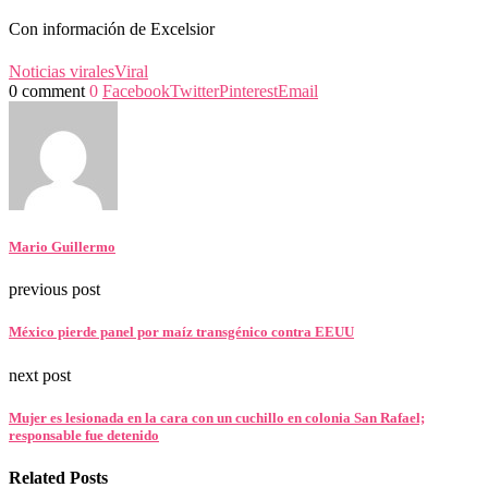
Con información de Excelsior
Noticias virales
Viral
0 comment
0
Facebook
Twitter
Pinterest
Email
Mario Guillermo
previous post
México pierde panel por maíz transgénico contra EEUU
next post
Mujer es lesionada en la cara con un cuchillo en colonia San Rafael;
responsable fue detenido
Related Posts