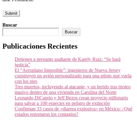
Buscar
Buscar
Publicaciones Recientes
Detienen a presunto asaltante de Karely Ruiz: “Se hará
justicia”
El “Aeroplano Imposible”: ingenieros de Nueva Jersey
construyen un avión personalizado para una piloto que vuela
con los pies
Tres muertos, incluyendo al atacante, y un herido tras tiroteo
masivo dentro de una vivienda en Carolina del Norte
Leonardo DiCaprio y Jeff Bezos crean proyecto millonario
para salvar a 100 especies en peligro de extinción
Confirman 33 casos de «diarrea explosiva» en México: ¿Qué
estados reportaron los contagios?