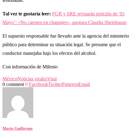
lesionadas.
Tal vez te gustaría leer:
FGR y SRE revisarán petición de ‘El
Mayo’: «No caemos en chantajes», asegura Claudia Sheinbaum
El supuesto responsable fue llevado ante la agencia del ministerio
público para determinar su situación legal. Se presume que el
conductor manejaba bajo los efectos del alcohol.
Con información de Milenio
México
Noticias virales
Viral
0 comment
0
Facebook
Twitter
Pinterest
Email
Mario Guillermo