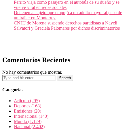
Perrito viaja como pasajero en el autobús de su dueño y se
vuelve viral en redes sociales
Detienen al sujeto que empujó a un adulto mayor al paso de
un tráiler en Monterrey
CNHJ de Morena suspende derechos partidistas a Nayeli
Salvatori y Graciela Palomares por dichos discriminatorios
Comentarios Recientes
No hay comentarios que mostrar.
Categorías
Articulo
(295)
Deportes
(168)
Emisiones
(20)
Internacional
(140)
Mundo
(1.129)
Nacional
(2.402)