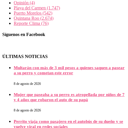
Opinión
(4)
Playa del Carmen
(1.747)
Puerto Morelos
(542)
Quintana Roo
(2.674)
Reporte Clima
(76)
Síguenos en Facebook
ÚLTIMAS NOTICIAS
Multarán con más de 3 mil pesos a quienes saquen a pasear
a su perro y cometan este error
8 de agosto de 2026
Mujer que paseaba a su perro es atropellada por niños de 7
y 4 años que robaron el auto de su papá
8 de agosto de 2026
Perrito viaja como pasajero en el autobús de su dueño y se
vuelve viral en redes sociales