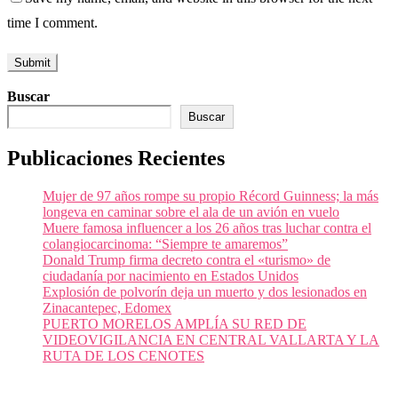
time I comment.
Buscar
Buscar
Publicaciones Recientes
Mujer de 97 años rompe su propio Récord Guinness; la más
longeva en caminar sobre el ala de un avión en vuelo
Muere famosa influencer a los 26 años tras luchar contra el
colangiocarcinoma: “Siempre te amaremos”
Donald Trump firma decreto contra el «turismo» de
ciudadanía por nacimiento en Estados Unidos
Explosión de polvorín deja un muerto y dos lesionados en
Zinacantepec, Edomex
PUERTO MORELOS AMPLÍA SU RED DE
VIDEOVIGILANCIA EN CENTRAL VALLARTA Y LA
RUTA DE LOS CENOTES