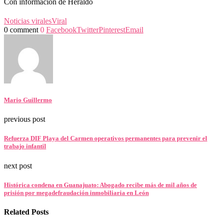
Con información de Heraldo
Noticias virales
Viral
0 comment
0
Facebook
Twitter
Pinterest
Email
Mario Guillermo
previous post
Refuerza DIF Playa del Carmen operativos permanentes para prevenir el
trabajo infantil
next post
Histórica condena en Guanajuato: Abogado recibe más de mil años de
prisión por megadefraudación inmobiliaria en León
Related Posts