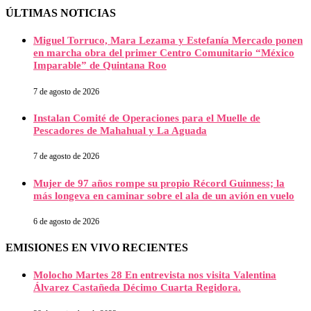
ÚLTIMAS NOTICIAS
Miguel Torruco, Mara Lezama y Estefanía Mercado ponen
en marcha obra del primer Centro Comunitario “México
Imparable” de Quintana Roo
7 de agosto de 2026
Instalan Comité de Operaciones para el Muelle de
Pescadores de Mahahual y La Aguada
7 de agosto de 2026
Mujer de 97 años rompe su propio Récord Guinness; la
más longeva en caminar sobre el ala de un avión en vuelo
6 de agosto de 2026
EMISIONES EN VIVO RECIENTES
Molocho Martes 28 En entrevista nos visita Valentina
Álvarez Castañeda Décimo Cuarta Regidora.