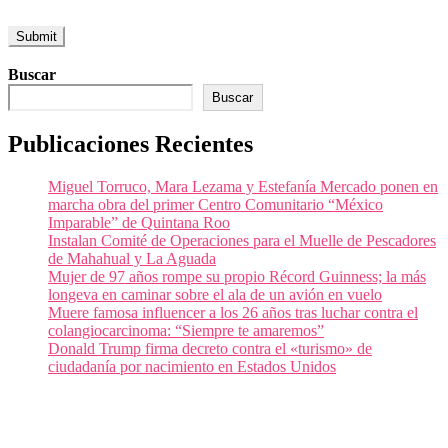
Buscar
Buscar
Publicaciones Recientes
Miguel Torruco, Mara Lezama y Estefanía Mercado ponen en
marcha obra del primer Centro Comunitario “México
Imparable” de Quintana Roo
Instalan Comité de Operaciones para el Muelle de Pescadores
de Mahahual y La Aguada
Mujer de 97 años rompe su propio Récord Guinness; la más
longeva en caminar sobre el ala de un avión en vuelo
Muere famosa influencer a los 26 años tras luchar contra el
colangiocarcinoma: “Siempre te amaremos”
Donald Trump firma decreto contra el «turismo» de
ciudadanía por nacimiento en Estados Unidos