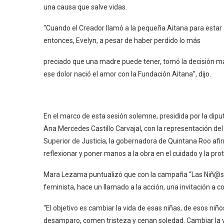
una causa que salve vidas.
“Cuando el Creador llamó a la pequeña Aitana para estar a
entonces, Evelyn, a pesar de haber perdido lo más
preciado que una madre puede tener, tomó la decisión más
ese dolor nació el amor con la Fundación Aitana”, dijo.
En el marco de esta sesión solemne, presidida por la dipu
Ana Mercedes Castillo Carvajal, con la representación de
Superior de Justicia, la gobernadora de Quintana Roo a
reflexionar y poner manos a la obra en el cuidado y la prot
Mara Lezama puntualizó que con la campaña “Las Niñ@s 
feminista, hace un llamado a la acción, una invitación a 
“El objetivo es cambiar la vida de esas niñas, de esos niñ
desamparo, comen tristeza y cenan soledad. Cambiar la v