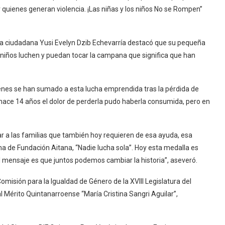
r quienes generan violencia. ¡Las niñas y los niños No se Rompen”
 la ciudadana Yusi Evelyn Dzib Echevarría destacó que su pequeña
s niños luchen y puedan tocar la campana que significa que han
ienes se han sumado a esta lucha emprendida tras la pérdida de
 hace 14 años el dolor de perderla pudo haberla consumida, pero en
ar a las familias que también hoy requieren de esa ayuda, esa
ma de Fundación Aitana, “Nadie lucha sola”. Hoy esta medalla es
l mensaje es que juntos podemos cambiar la historia”, aseveró.
omisión para la Igualdad de Género de la XVIII Legislatura del
 al Mérito Quintanarroense “María Cristina Sangri Aguilar”,