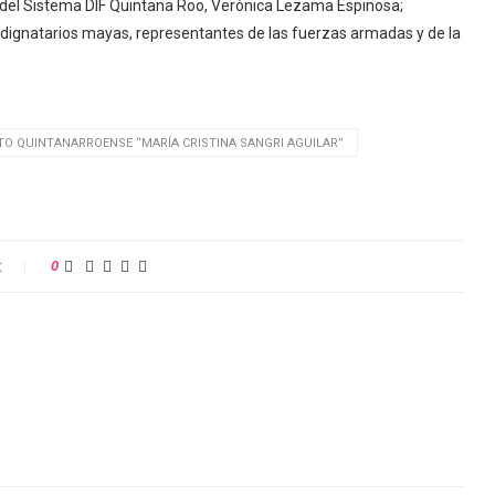
a del Sistema DIF Quintana Roo, Verónica Lezama Espinosa;
 dignatarios mayas, representantes de las fuerzas armadas y de la
TO QUINTANARROENSE “MARÍA CRISTINA SANGRI AGUILAR”
t
0