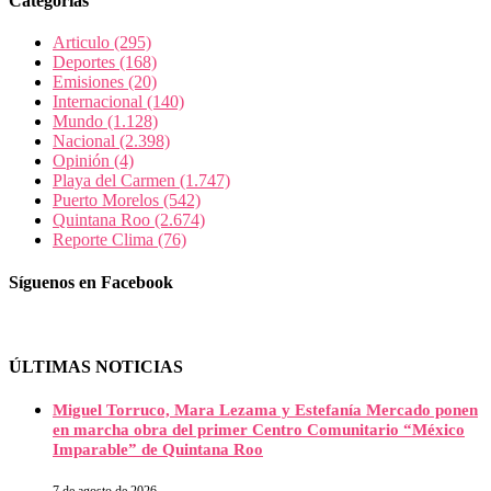
Categorías
Articulo
(295)
Deportes
(168)
Emisiones
(20)
Internacional
(140)
Mundo
(1.128)
Nacional
(2.398)
Opinión
(4)
Playa del Carmen
(1.747)
Puerto Morelos
(542)
Quintana Roo
(2.674)
Reporte Clima
(76)
Síguenos en Facebook
ÚLTIMAS NOTICIAS
Miguel Torruco, Mara Lezama y Estefanía Mercado ponen
en marcha obra del primer Centro Comunitario “México
Imparable” de Quintana Roo
7 de agosto de 2026