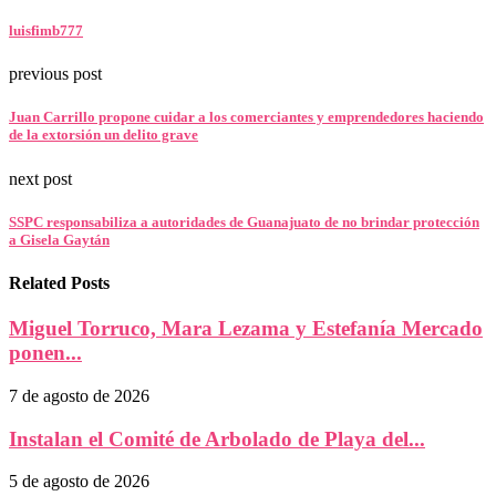
luisfimb777
previous post
Juan Carrillo propone cuidar a los comerciantes y emprendedores haciendo
de la extorsión un delito grave
next post
SSPC responsabiliza a autoridades de Guanajuato de no brindar protección
a Gisela Gaytán
Related Posts
Miguel Torruco, Mara Lezama y Estefanía Mercado
ponen...
7 de agosto de 2026
Instalan el Comité de Arbolado de Playa del...
5 de agosto de 2026