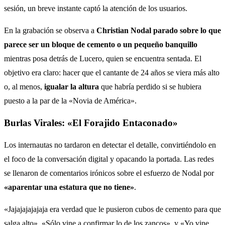
sesión, un breve instante captó la atención de los usuarios.
En la grabación se observa a
Christian Nodal parado sobre lo que
parece ser un bloque de cemento o un pequeño banquillo
mientras posa detrás de Lucero, quien se encuentra sentada. El
objetivo era claro: hacer que el cantante de 24 años se viera más alto
o, al menos,
igualar la altura
que habría perdido si se hubiera
puesto a la par de la «Novia de América».
Burlas Virales: «El Forajido Entaconado»
Los internautas no tardaron en detectar el detalle, convirtiéndolo en
el foco de la conversación digital y opacando la portada. Las redes
se llenaron de comentarios irónicos sobre el esfuerzo de Nodal por
«aparentar una estatura que no tiene»
.
«Jajajajajajaja era verdad que le pusieron cubos de cemento para que
salga alto», «Sólo vine a confirmar lo de los zancos», y «Yo vine