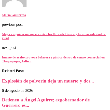
Mario Guillermo
previous post
Mujer empuja a su esposo contra las flores de Costco y termina volviéndose
viral
next post
Intento de asalto provoca balacera y pánico dentro de centro comercial en
Tlaquepaque, Jalisco
Related Posts
Explosión de polvorín deja un muerto y dos...
6 de agosto de 2026
Detienen a Ángel Aguirre; exgobernador de
Guerrero es...