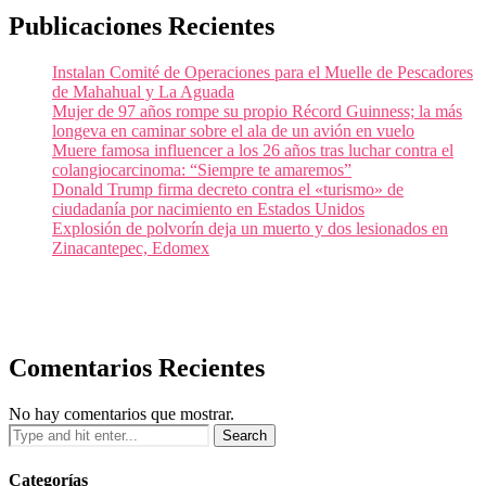
Publicaciones Recientes
Instalan Comité de Operaciones para el Muelle de Pescadores
de Mahahual y La Aguada
Mujer de 97 años rompe su propio Récord Guinness; la más
longeva en caminar sobre el ala de un avión en vuelo
Muere famosa influencer a los 26 años tras luchar contra el
colangiocarcinoma: “Siempre te amaremos”
Donald Trump firma decreto contra el «turismo» de
ciudadanía por nacimiento en Estados Unidos
Explosión de polvorín deja un muerto y dos lesionados en
Zinacantepec, Edomex
Comentarios Recientes
No hay comentarios que mostrar.
Categorías