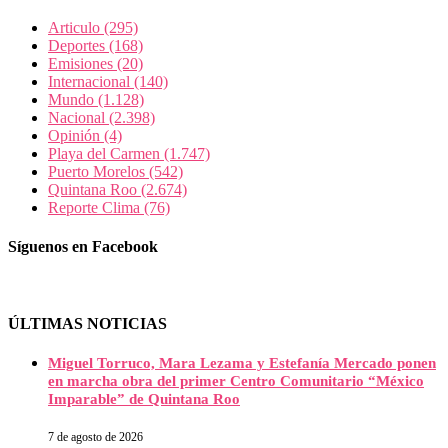
Articulo
(295)
Deportes
(168)
Emisiones
(20)
Internacional
(140)
Mundo
(1.128)
Nacional
(2.398)
Opinión
(4)
Playa del Carmen
(1.747)
Puerto Morelos
(542)
Quintana Roo
(2.674)
Reporte Clima
(76)
Síguenos en Facebook
ÚLTIMAS NOTICIAS
Miguel Torruco, Mara Lezama y Estefanía Mercado ponen
en marcha obra del primer Centro Comunitario “México
Imparable” de Quintana Roo
7 de agosto de 2026