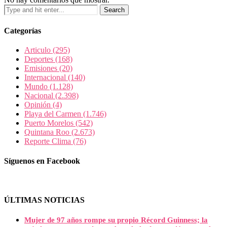
Categorías
Articulo
(295)
Deportes
(168)
Emisiones
(20)
Internacional
(140)
Mundo
(1.128)
Nacional
(2.398)
Opinión
(4)
Playa del Carmen
(1.746)
Puerto Morelos
(542)
Quintana Roo
(2.673)
Reporte Clima
(76)
Síguenos en Facebook
ÚLTIMAS NOTICIAS
Mujer de 97 años rompe su propio Récord Guinness; la