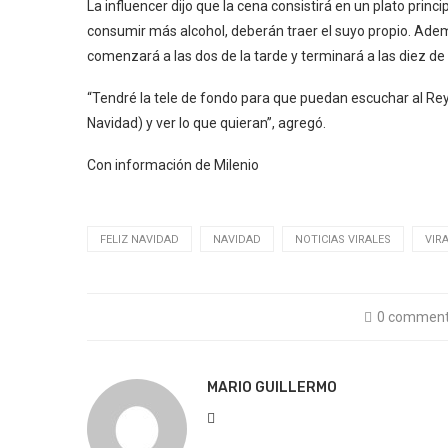
La influencer dijo que la cena consistirá en un plato prin
consumir más alcohol, deberán traer el suyo propio. Ademá
comenzará a las dos de la tarde y terminará a las diez de 
“Tendré la tele de fondo para que puedan escuchar al Rey
Navidad) y ver lo que quieran”, agregó.
Con información de Milenio
FELIZ NAVIDAD
NAVIDAD
NOTICIAS VIRALES
VIR
0 commen
MARIO GUILLERMO