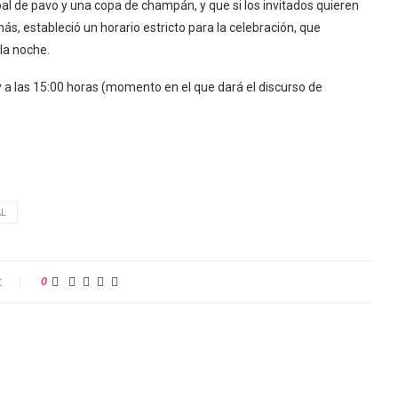
cipal de pavo y una copa de champán, y que si los invitados quieren
s, estableció un horario estricto para la celebración, que
la noche.
 a las 15:00 horas (momento en el que dará el discurso de
AL
t
0