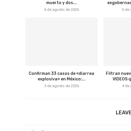
muerto y dos...
exgobernado
6 de agosto de 2026
6 de
Confirman 33 casos de «diarrea
Filtran nue
explosiva» en México:...
VIDEOS qu
5 de agosto de 2026
4 de
LEAV