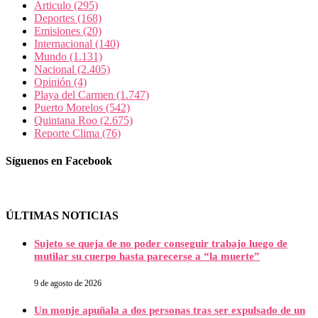
Articulo
(295)
Deportes
(168)
Emisiones
(20)
Internacional
(140)
Mundo
(1.131)
Nacional
(2.405)
Opinión
(4)
Playa del Carmen
(1.747)
Puerto Morelos
(542)
Quintana Roo
(2.675)
Reporte Clima
(76)
Síguenos en Facebook
ÚLTIMAS NOTICIAS
Sujeto se queja de no poder conseguir trabajo luego de
mutilar su cuerpo hasta parecerse a “la muerte”
9 de agosto de 2026
Un monje apuñala a dos personas tras ser expulsado de un