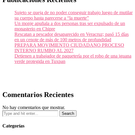
Sujeto se queja de no poder conseguir trabajo luego de mutilar
su cuerpo hasta parecerse a “la muerte”
Un monje apuñala a dos personas tras ser expulsado de un
monasterio en Chipre
Rescatan a pescador desaparecido en Veracruz; pasó 15 días
en un cenote de más de 100 metros de profundidad
PREPARA MOVIMIENTO CIUDADANO PROCESO
INTERNO RUMBO AL 2027
Detienen a trabajador de paquetería por el robo de una iguana
verde protegida en Tuxpan
Comentarios Recientes
No hay comentarios que mostrar.
Categorías