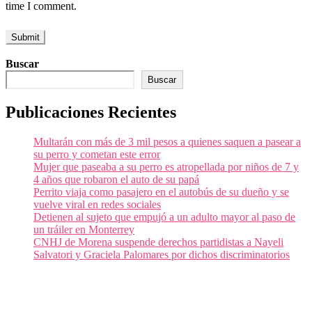
time I comment.
Buscar
Buscar
Publicaciones Recientes
Multarán con más de 3 mil pesos a quienes saquen a pasear a
su perro y cometan este error
Mujer que paseaba a su perro es atropellada por niños de 7 y
4 años que robaron el auto de su papá
Perrito viaja como pasajero en el autobús de su dueño y se
vuelve viral en redes sociales
Detienen al sujeto que empujó a un adulto mayor al paso de
un tráiler en Monterrey
CNHJ de Morena suspende derechos partidistas a Nayeli
Salvatori y Graciela Palomares por dichos discriminatorios