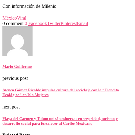
Con información de Milenio
México
Viral
0 comment
0
Facebook
Twitter
Pinterest
Email
Mario Guillermo
previous post
Atenea Gómez Ricalde impulsa cultura del reciclaje con la “Tiendita
Ecológica” en Isla Mujeres
next post
Playa del Carmen y Tulum unirán esfuerzos en seguridad, turismo y
desarrollo social para fortalecer al Caribe Mexicano