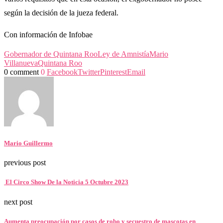
según la decisión de la jueza federal.
Con información de Infobae
Gobernador de Quintana Roo
Ley de Amnistía
Mario
Villanueva
Quintana Roo
0 comment
0
Facebook
Twitter
Pinterest
Email
Mario Guillermo
previous post
El Circo Show De la Noticia 5 Octubre 2023
next post
Aumenta preocupación por casos de robo y secuestro de mascotas en